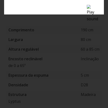
ÁREAS DE ATIVIDADE
Comprimento
190 cm
Largura
80 cm
Altura regulável
60 a 85 cm
Encosto reclinável
Inclinação
de 0 a 65º
Espessura da espuma
5 cm
Densidade
D28
Estrutura
Madeira
Lyptus