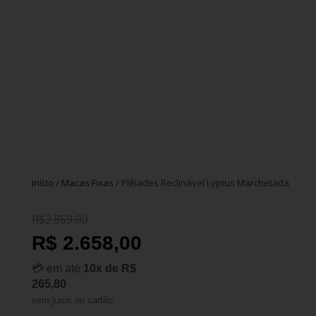
Início
/
Macas Fixas
/ Plêiades Reclinável Lyptus Marchetada
R$
2.859,00
R$
2.859,00
R$
2.658,00
R$ 2.658,00
💳 em até
10x de R$
265,80
sem juros no cartão