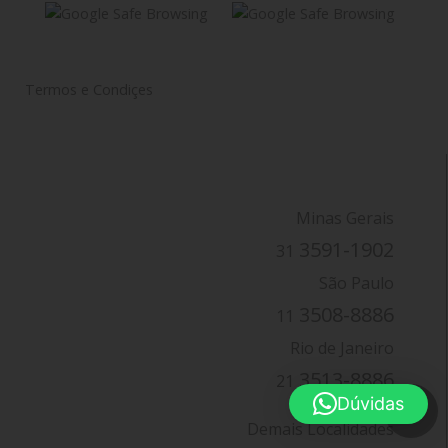
Termos e Condiçes
Minas Gerais
3591-1902
31
São Paulo
3508-8886
11
Rio de Janeiro
3513-8886
21
Dúvidas
Demais Localidades