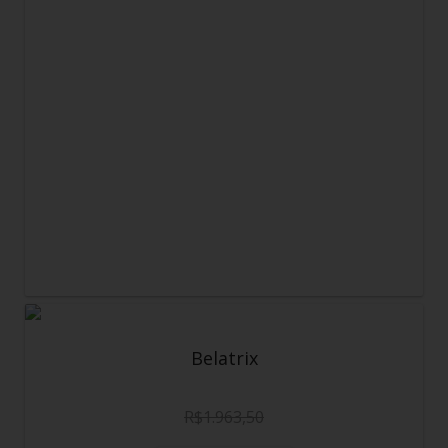
Belatrix
R$
1.963,50