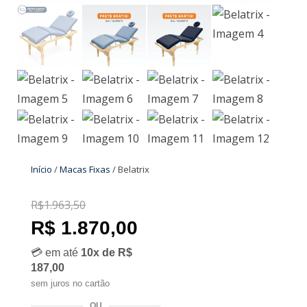
Início
/
Macas Fixas
/ Belatrix
R$
1.963,50
R$
1.963,50
R$
1.870,00
R$ 1.870,00
💳 em até
10x de R$
187,00
sem juros no cartão
OU