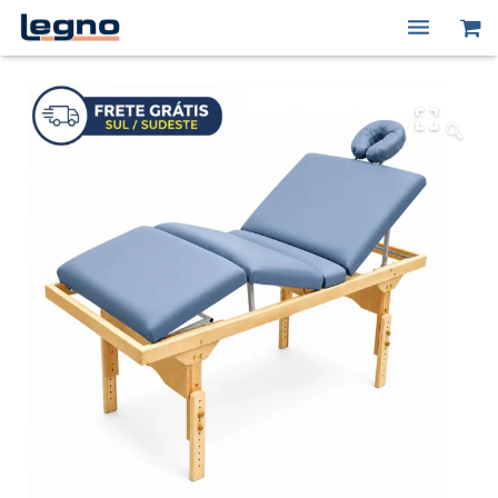
Quem Somos
Produtos
🔍
Macas Elétricas
Peças de Reposição
Contato
Minha conta