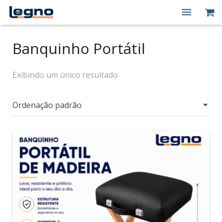
Quem Somos
Banquinho Portátil
Produtos
Exibindo um único resultado
Macas Elétricas
Peças de Reposição
Contato
Minha conta