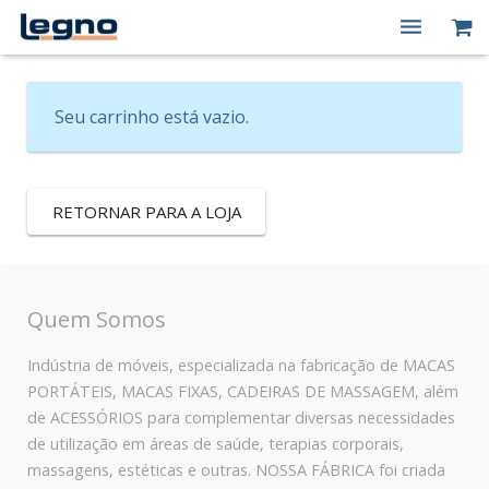
Quem Somos
Seu carrinho está vazio.
Produtos
Macas Elétricas
RETORNAR PARA A LOJA
Peças de Reposição
Contato
Quem Somos
Minha conta
Indústria de móveis, especializada na fabricação de MACAS
PORTÁTEIS, MACAS FIXAS, CADEIRAS DE MASSAGEM, além
de ACESSÓRIOS para complementar diversas necessidades
de utilização em áreas de saúde, terapias corporais,
massagens, estéticas e outras. NOSSA FÁBRICA foi criada