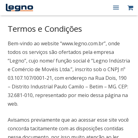
Quem Somos
Termos e Condições
Produtos
Bem-vindo ao website “www.legno.com.br”, onde
Macas Elétricas
todos os serviços são ofertados pela empresa
“Legno”, cujo nome/ função social é “Legno Indústria
Peças de Reposição
e Comércio de Movéis Ltda.”, inscrito sob o CNPJ nº
Contato
03.107.107/0001-21, com endereço na Rua Dois, 190
– Distrito Industrial Paulo Camilo – Betim – MG. CEP:
Minha conta
32.681-010, representado por meio dessa página na
web.
Avisamos previamente que ao acessar esse site você
concorda tacitamente com as disposições contidas
nesse documento, por isso muito atenção ao ler