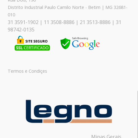
Distrito Industrial Paulo Camilo Norte - Betim | MG 32681-
010
31 3591-1902 | 11 3508-8886 | 21 3513-8886 | 31
98742-0135
Termos e Condiçes
Minas Gerais