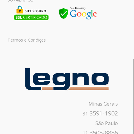
Termos e Condiçes
Minas Gerais
3591-1902
31
São Paulo
3508-8886
11