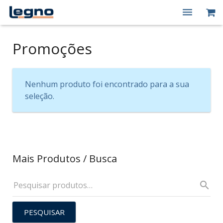
Quem Somos
Promoções
Produtos
Macas Elétricas
Nenhum produto foi encontrado para a sua
seleção.
Peças de Reposição
Contato
Minha conta
Mais Produtos / Busca
PESQUISAR