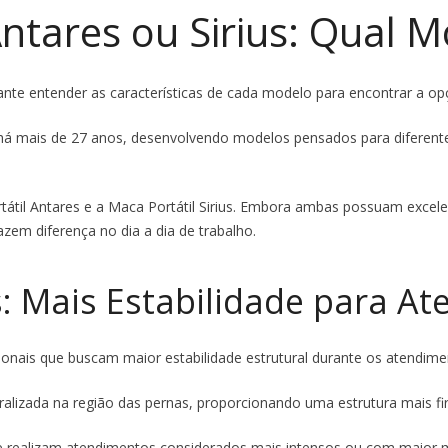
ntares ou Sirius: Qual 
ante entender as características de cada modelo para encontrar a op
há mais de 27 anos, desenvolvendo modelos pensados para diferentes
átil Antares e a Maca Portátil Sirius. Embora ambas possuam excele
azem diferença no dia a dia de trabalho.
s: Mais Estabilidade para A
sionais que buscam maior estabilidade estrutural durante os atendime
ntralizada na região das pernas, proporcionando uma estrutura mais fi
ue realizam atendimentos considerados mais intensos ou com maior