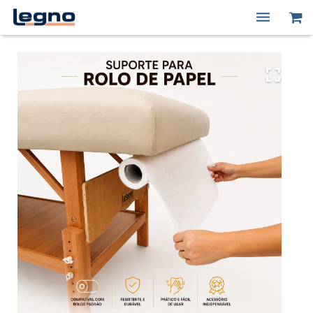
Quem Somos
Produtos
Macas Elétricas
Peças de Reposição
Contato
Minha conta