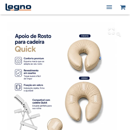
Quem Somos
Produtos
🔍
Macas Elétricas
Peças de Reposição
Contato
Minha conta