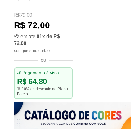
R$
79,00
R$
79,00
R$
72,00
R$ 72,00
💳 em até
01x de R$
72,00
sem juros no cartão
OU
💰 Pagamento à vista
R$ 64,80
🔻 10% de desconto no Pix ou
Boleto