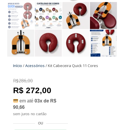
Início
/
Acessórios
/ Kit Cabeceira Quick 11 Cores
R$
286,00
R$
286,00
R$
272,00
R$ 272,00
em até
03x de R$
90,66
sem juros no cartão
OU