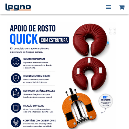
Quem Somos
Produtos
Macas Elétricas
Peças de Reposição
Contato
Minha conta