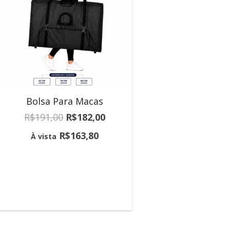
Bolsa Para Macas
R$
191,00
R$
182,00
R$
163,80
À vista