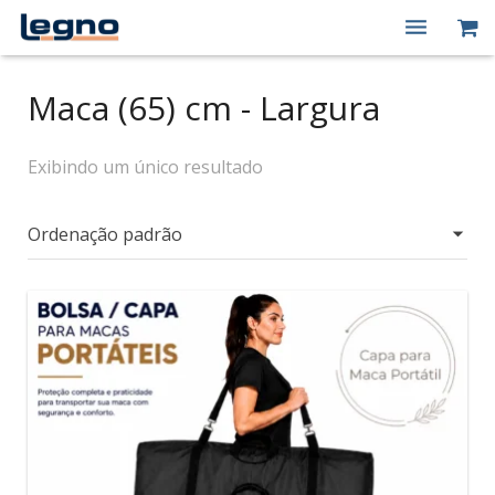
Quem Somos
Maca (65) cm - Largura
Produtos
Exibindo um único resultado
Macas Elétricas
Peças de Reposição
Contato
Minha conta