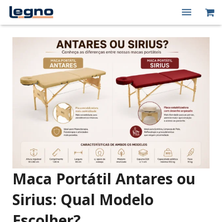
Quem Somos
Produtos
Macas Elétricas
Peças de Reposição
Contato
Minha conta
Maca Portátil Antares ou
Sirius: Qual Modelo
Escolher?